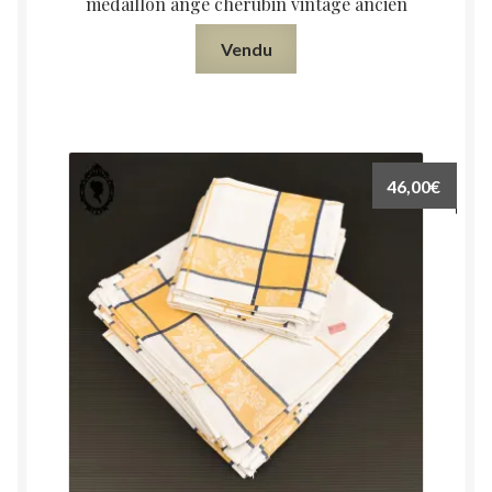
médaillon ange chérubin vintage ancien
Vendu
46,00
€