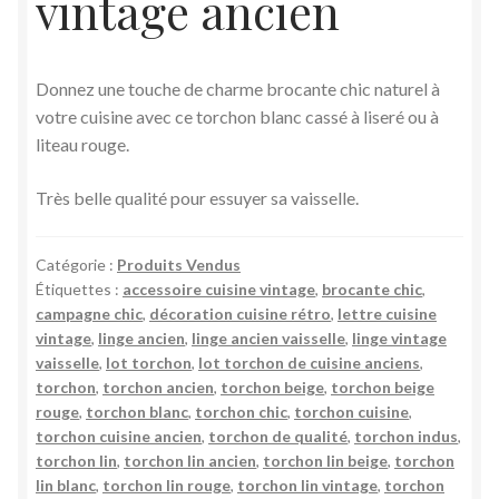
vintage ancien
Donnez une touche de charme brocante chic naturel à
votre cuisine avec ce torchon blanc cassé à liseré ou à
liteau rouge.
Très belle qualité pour essuyer sa vaisselle.
Catégorie :
Produits Vendus
Étiquettes :
accessoire cuisine vintage
,
brocante chic
,
campagne chic
,
décoration cuisine rétro
,
lettre cuisine
vintage
,
linge ancien
,
linge ancien vaisselle
,
linge vintage
vaisselle
,
lot torchon
,
lot torchon de cuisine anciens
,
torchon
,
torchon ancien
,
torchon beige
,
torchon beige
rouge
,
torchon blanc
,
torchon chic
,
torchon cuisine
,
torchon cuisine ancien
,
torchon de qualité
,
torchon indus
,
torchon lin
,
torchon lin ancien
,
torchon lin beige
,
torchon
lin blanc
,
torchon lin rouge
,
torchon lin vintage
,
torchon