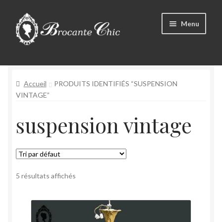
Aller
Aller
Menu
à
au
la
contenu
Ouvrir
navigation
Boutique
le
menu
Ouvrir
Accueil
PRODUITS IDENTIFIÉS “SUSPENSION
Tous les produits
enfant
le
VINTAGE”
menu
Livre d’Or
suspension vintage
enfant
Contact
Mon compte
5 résultats affichés