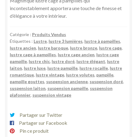
Magnifique lustre cage à pampilles qui
incontestablement apportera une touche de finesse et
d’élégance à votre intérieur.
Catégorie :
Produits Vendus
Étiquettes :
Lustre
,
lustre 3 lumières
,
lustre à pampilles
,
lustre ancien
,
lustre baroque
,
lustre bronze
,
lustre cage
,
lustre cage à pampilles
,
lustre cage ancien
,
lustre cage
pampille
,
lustre chic
,
lustre doré
,
lustre élégant
,
lustre
laiton
,
lustre luxe
,
lustre pampille
,
lustre rocaille
,
lustre
romantique
,
lustre vintage
,
lustre volutes
,
pampille
,
pampille gouttes
,
suspension ancienne
,
suspension doré
,
suspension laiton
,
suspension pampille
,
suspension
plafonnier
,
suspension vintage
Partager sur Twitter
Partager sur Facebook
Pin ce produit