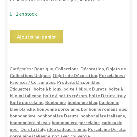
1 en stock
quantité
Ajouter au panier
de
Bonbonnière
boite
oiseau
Catégories :
Boutique
,
Collections
,
Décoration
,
Objets de
bleu
Collections Uniques
,
Objets de Décoration
,
Porcelaines /
blanche
Faïences / Céramiques
,
Produits Disponibles
porcelaine
Étiquettes :
boite à bijoux
,
boite à bijoux Dureta
,
boite à
Deruta
bijoux italienne
,
boite à petits trésors
,
boite Deruta Italy
,
Italy
Boite porcelaine
,
Bonbonne
,
bonbonne bleu
,
bonbonne
bleu blanche
,
bonbonne porcelaine
,
bonbonne romantique
,
vintage
bonbonnière
,
bonbonnière Deruta
,
bonbonnière italienne
,
bonbonnière oiseau
,
bonbonnière porcelaine
,
cadeau de
noël
,
Deruta italy
,
idée cadeau femme
,
Porcelaine Deruta
,
porcelaine italienne
,
pot avec couvercle