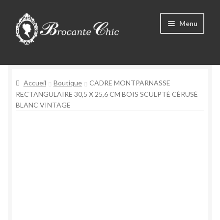
Aller
Aller
Menu
à
au
la
contenu
Ouvrir
navigation
Boutique
le
menu
Ouvrir
Accueil
Boutique
CADRE MONTPARNASSE
Tous les produits
enfant
le
RECTANGULAIRE 30,5 X 25,6 CM BOIS SCULPTÉ CÉRUSÉ
BLANC VINTAGE
menu
Livre d’Or
enfant
Contact
Mon compte