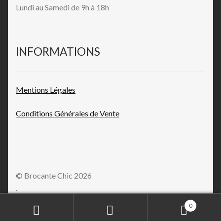
Lundi au Samedi de 9h à 18h
INFORMATIONS
Mentions L
égales
Conditions Générales de
Vente
© Brocante Chic 2026
.
0
Recherche
Recherche