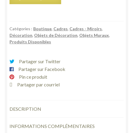
de
Cadre
or
doré
Catégories :
Boutique
,
Cadres
,
Cadres - Miroirs
,
carré
Décoration
,
Objets de Décoration
,
Objets Muraux
,
tapisserie
Produits Disponibles
broderie
fleurie
fond
Partager sur Twitter
noir
Partager sur Facebook
vintage
Pin ce produit
Partager par courriel
DESCRIPTION
INFORMATIONS COMPLÉMENTAIRES