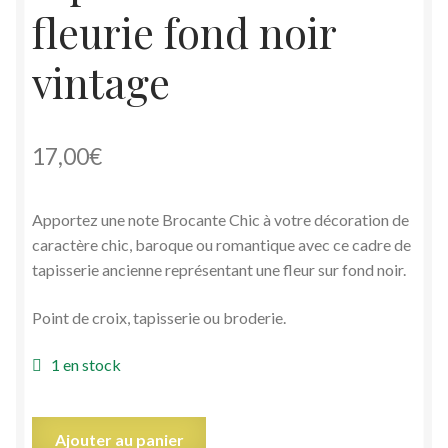
fleurie fond noir
vintage
17,00
€
Apportez une note Brocante Chic à votre décoration de
caractère chic, baroque ou romantique avec ce cadre de
tapisserie ancienne représentant une fleur sur fond noir.
Point de croix, tapisserie ou broderie.
1 en stock
quantité
Ajouter au panier