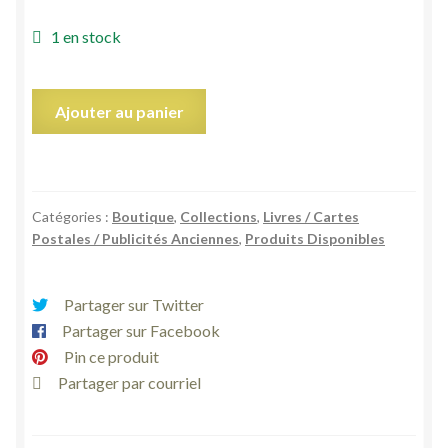
1 en stock
quantité
Ajouter au panier
de
Lot
de
6
Catégories :
Boutique
,
Collections
,
Livres / Cartes
cartes
Postales / Publicités Anciennes
,
Produits Disponibles
images
chromos
pub
Partager sur Twitter
chocolat
Partager sur Facebook
Poulain
Pin ce produit
orange
Partager par courriel