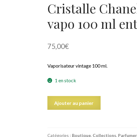
Cristalle Chane
vapo 100 ml en
75,00
€
Vaporisateur vintage 100 ml.
1 en stock
quantité
Ajouter au panier
de
Cristalle
Chanel
eau
Catégories :
Boutique
,
Collections
,
Parfumer