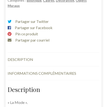
Catégories :
Boutique
,
Cadres
,
Décoration
,
Objets
de
Muraux
dames
« La
mode »
Partager sur Twitter
robes
Partager sur Facebook
anciennes
Pin ce produit
H
Partager par courriel
35
cm
DESCRIPTION
INFORMATIONS COMPLÉMENTAIRES
Description
« La Mode ».