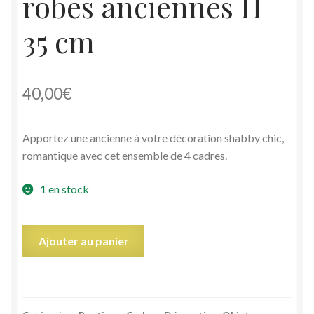
robes anciennes H
35 cm
40,00
€
Apportez une ancienne à votre décoration shabby chic,
romantique avec cet ensemble de 4 cadres.
1 en stock
quantité
Ajouter au panier
de
Lot
4
cadres