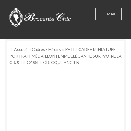
Aller
Aller
Menu
à
au
la
contenu
Ouvrir
navigation
Boutique
le
menu
Ouvrir
Accueil
Cadres - Miroirs
PETIT CADRE MINIATURE
Tous les produits
enfant
le
PORTRAIT MÉDAILLON FEMME ÉLÉGANTE SUR IVOIRE LA
CRUCHE CASSÉE GRECQUE ANCIEN
menu
Livre d’Or
enfant
Contact
Mon compte