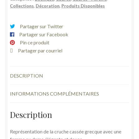
portrait
Collections
,
Décoration
,
Produits Disponibles
médaillon
femme
élégante
Partager sur Twitter
sur
Partager sur Facebook
ivoire
Pin ce produit
La
Partager par courriel
cruche
cassée
grecque
DESCRIPTION
ancien
INFORMATIONS COMPLÉMENTAIRES
Description
Représentation de la cruche cassée grecque avec une