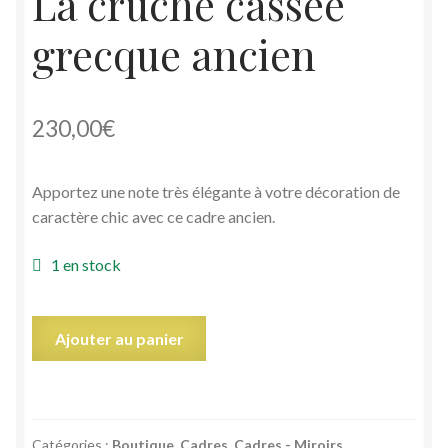
La cruche cassée
grecque ancien
230,00
€
Apportez une note très élégante à votre décoration de
caractère chic avec ce cadre ancien.
1 en stock
quantité
Ajouter au panier
de
Petit
cadre
miniature
Catégories :
Boutique
,
Cadres
,
Cadres - Miroirs
,