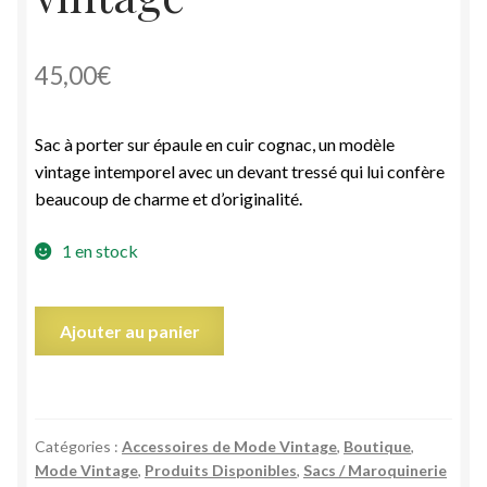
45,00
€
Sac à porter sur épaule en cuir cognac, un modèle
vintage intemporel avec un devant tressé qui lui confère
beaucoup de charme et d’originalité.
1 en stock
quantité
Ajouter au panier
de
Sac
cabas
cuir
Catégories :
Accessoires de Mode Vintage
,
Boutique
,
cognac
Mode Vintage
,
Produits Disponibles
,
Sacs / Maroquinerie
marron